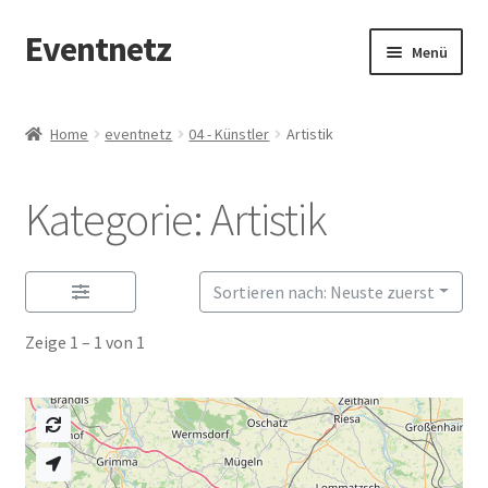
Eventnetz
Zur
Zum
Menü
Navigation
Inhalt
springen
springen
Start
Home
eventnetz
04 - Künstler
Artistik
Anmelden oder Registrieren
Kategorie: Artistik
Beispiel-Seite
Dashboard
Sortieren nach: Neuste zuerst
Datenschutz
Zeige 1 – 1 von 1
Directory
Eintrag hinzufügen