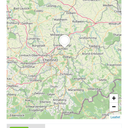
eventnetz
Impressum
Kasse
Mein Konto
Shop
Tontechnik
Warenkorb
+
−
Leaflet